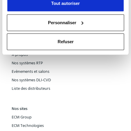
Tout autoriser
FR
Personnaliser
Fabricant de systèmes RTP et systèmes de dépôt DLI-CVD
Refuser
Carte du site
A propos
Nos systèmes RTP
Evènements et salons
Nos systèmes DLI-CVD
Liste des distributeurs
Nos sites
ECM Group
ECM Technologies