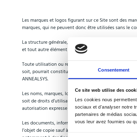
Les marques et logos figurant sur ce Site sont des ma
marques, qui ne peuvent donc être utilisées sans le 
La structure générale, toutes les informations ou doc
et tout autre élément composant le Site sont la propri
Toute utilisation ou reproduction qu’elle soit totale 
Consentement
soit, pourrait constituer une contrefaçon sanctionnée p
ANNEALSYS.
Ce site web utilise des cook
Les noms, marques, logos et enseignes (ci-après les «
Les cookies nous permettent d
soit de droits d’utilisation, de reproduction et/ou de 
sociaux et d'analyser notre t
autorisation expresse et préalable du propriétaire des S
partenaires de médias sociaux
vous leur avez fournies ou qu'
Les documents, informations, éléments graphiques, dén
l’objet de copie sauf à des fins strictement privées. D