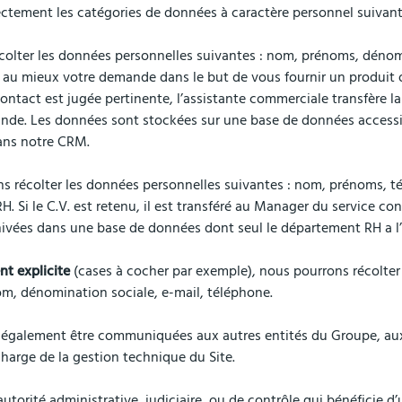
ctement les catégories de données à caractère personnel suivant
colter les données personnelles suivantes : nom, prénoms, dénomi
r au mieux votre demande dans le but de vous fournir un produit 
contact est jugée pertinente, l’assistante commerciale transfère
mande. Les données sont stockées sur une base de données accessi
dans notre CRM.
s récolter les données personnelles suivantes : nom, prénoms, tél
. Si le C.V. est retenu, il est transféré au Manager du service co
hivées dans une base de données dont seul le département RH a l’
t explicite
(cases à cocher par exemple), nous pourrons récolter 
m, dénomination sociale, e-mail, téléphone.
galement être communiquées aux autres entités du Groupe, aux s
harge de la gestion technique du Site.
torité administrative, judiciaire, ou de contrôle qui bénéficie 