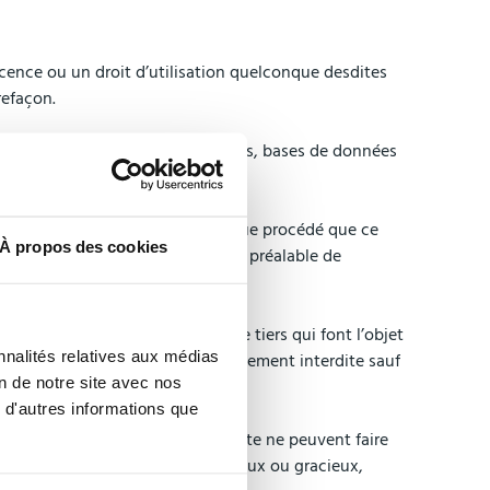
cence ou un droit d’utilisation quelconque desdites
refaçon.
phismes, documents téléchargeables, bases de données
rmations qui y figurent, par quelque procédé que ce
À propos des cookies
ite, sauf autorisation expresse et préalable de
été exclusive de ANNEALSYS ou de tiers qui font l’objet
nnalités relatives aux médias
à quelques fins que soit est strictement interdite sauf
on de notre site avec nos
 d'autres informations que
 cités et/ou présentés sur le Site ne peuvent faire
modifiés, que ce soit à titre onéreux ou gracieux,