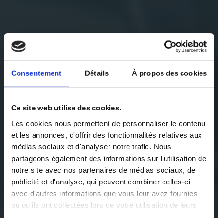
La technologie
Consentement
Détails
À propos des cookies
Annealsys de DLI-
CVD
Ce site web utilise des cookies.
Les cookies nous permettent de personnaliser le contenu
Les machines de dépôt chimique en phase vapeur
et les annonces, d'offrir des fonctionnalités relatives aux
par injection directe de liquide (DLI-CVD)
médias sociaux et d'analyser notre trafic. Nous
d’Annealsys sont équipées de vaporisateurs DLI
partageons également des informations sur l'utilisation de
permettant l’utilisation d’une large gamme de
notre site avec nos partenaires de médias sociaux, de
produits chimiques, notamment des précurseurs à
publicité et d'analyse, qui peuvent combiner celles-ci
faible pression de vapeur et thermiquement
avec d'autres informations que vous leur avez fournies
instables.
ou qu'ils ont collectées lors de votre utilisation de leurs
Ces machines offrent des capacités multi-process au
services.