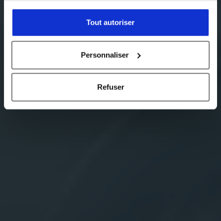
sein d’une même chambre de traitement : CVD, ALD,
MOCVD, CVD à pression pulsée et RTP, RTCVD pour
Tout autoriser
le MC-050.
Personnaliser
Découvrez nos systèmes
Refuser