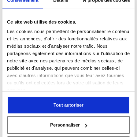
température assurent une meilleure uniformité de la
température. Le système n’est pas compatible avec
une atmosphère oxydante et l’installation d’une
Ce site web utilise des cookies.
turbopompe est obligatoire.
Les cookies nous permettent de personnaliser le contenu
Les mesures de température par pyromètre et
et les annonces, d'offrir des fonctionnalités relatives aux
thermocouple sont des caractéristiques standard. Le
médias sociaux et d'analyser notre trafic. Nous
régulateur de température numérique rapide PID
partageons également des informations sur l'utilisation de
assure une répétabilité élevée et stable de la
notre site avec nos partenaires de médias sociaux, de
température (± 1°C). Le système assure un contrôle
publicité et d'analyse, qui peuvent combiner celles-ci
thermique précis et répétable sur toute la plage de
avec d'autres informations que vous leur avez fournies
température.
ou qu'ils ont collectées lors de votre utilisation de leurs
services.
La conception de la chambre de traitement facilite le
chargement et le déchargement des substrats et
Tout autoriser
l’installation des thermocouples.
Personnaliser