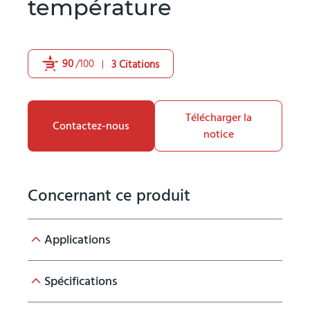
température
90
/100
3 Citations
Powered by Bioz
Télécharger la
Contactez-nous
notice
Concernant ce produit
Applications
Le bon système pour la croissance de monocouche
Spécifications
de graphène et le recuit d’implantation thermique
rapide de plaquettes de carbure de silicium