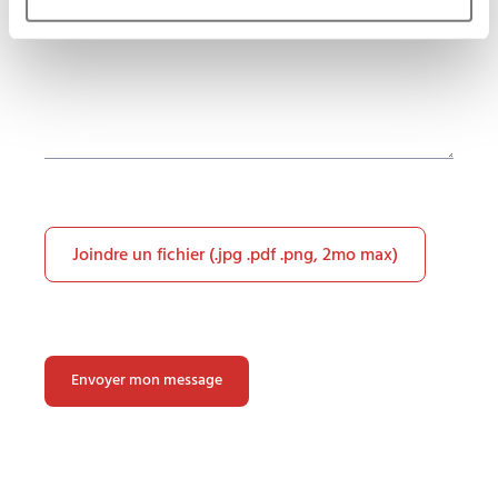
Joindre un fichier (.jpg .pdf .png, 2mo max)
Veuillez
laisser
ce
champ
vide.