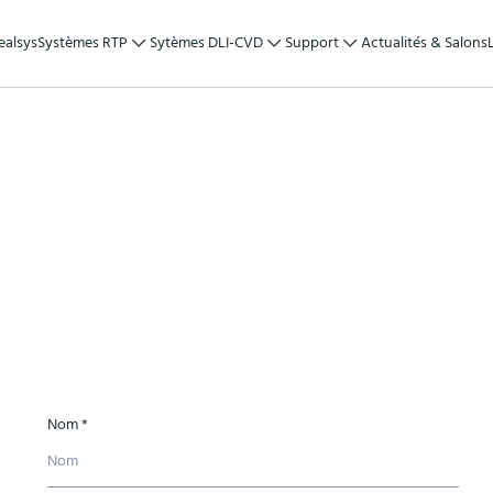
ealsys
Systèmes RTP
Sytèmes DLI-CVD
Support
Actualités & Salons
Nom *