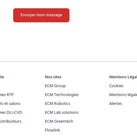
ce
champ
vide.
ite
Nos sites
Mentions Léga
ECM Group
Cookies
mes RTP
ECM Technologies
Mentions légal
s et salons
ECM Robotics
Alertes
mes DLI-CVD
ECM Lab solutions
distributeurs
ECM Greentech
Flowlink