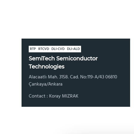
RTP
RTCVD
DLI-CVD
DLI-ALD
SemiTech Semiconductor
Technologies
Alacaatlı Mah. 3158. Cad. No:119-A/43 06810
Çankaya/Ankara
Contact : Koray MIZRAK