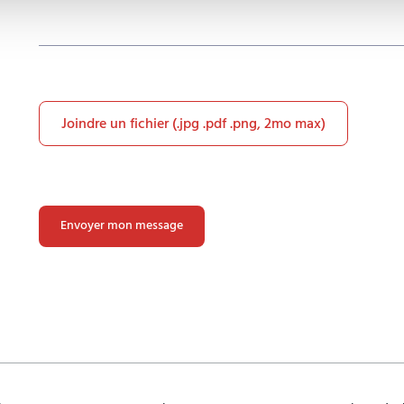
Joindre un fichier (.jpg .pdf .png, 2mo max)
Veuillez
laisser
ce
champ
vide.