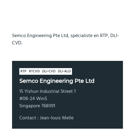
Semco Engineering Pte Ltd, spécialiste en RTP, DLI-
CVD.
RTP
RTCVD
DLI-CVD
DLI-ALD
Semco Engineering Pte Ltd
15 Yishun Industrial Street 1
#08-24 Win5
Singapore 768091
Contact : Jean-louis Melle