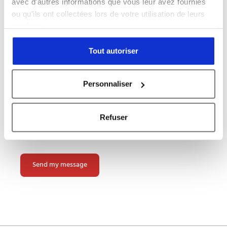
avec d'autres informations que vous leur avez fournies
ou qu'ils ont collectées lors de votre utilisation de leurs
services.
Tout autoriser
Personnaliser
Attach a file (.jpg .pdf .png, 2mo max)
Refuser
Please
leave
this
field
empty.