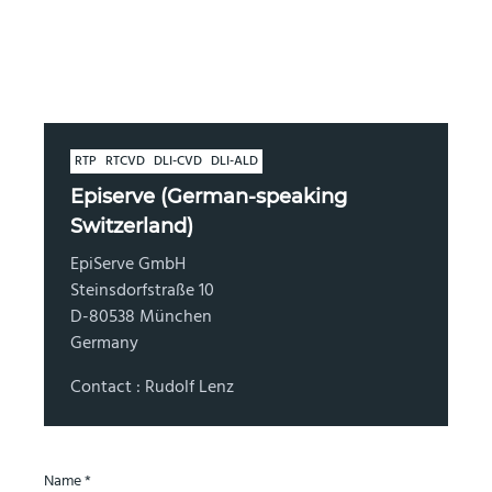
RTP
RTCVD
DLI-CVD
DLI-ALD
Episerve (German-speaking
Switzerland)
EpiServe GmbH
Steinsdorfstraße 10
D-80538 München
Germany
Contact : Rudolf Lenz
Name *