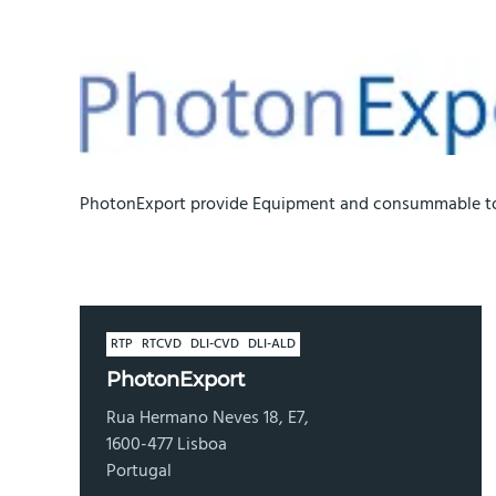
PhotonExport provide Equipment and consummable to l
RTP
RTCVD
DLI-CVD
DLI-ALD
PhotonExport
Rua Hermano Neves 18, E7,
1600-477 Lisboa
Portugal