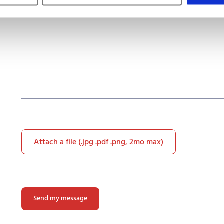
Attach a file (.jpg .pdf .png, 2mo max)
Please
leave
this
field
empty.