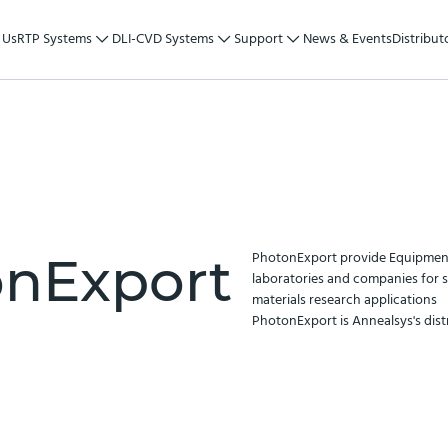
 Us
RTP Systems
DLI-CVD Systems
Support
News & Events
Distributo
nExport
PhotonExport provide Equipmen
laboratories and companies for
materials research applications
PhotonExport is Annealsys's distr