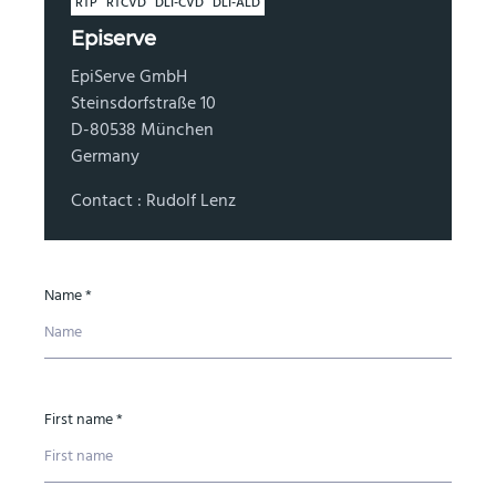
RTP
RTCVD
DLI-CVD
DLI-ALD
Episerve
EpiServe GmbH
Steinsdorfstraße 10
D-80538 München
Germany
Contact : Rudolf Lenz
Name *
First name *