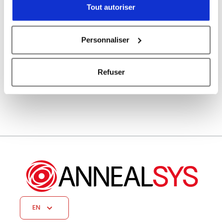
Tout autoriser
Attach a file (.jpg .pdf .png, 2mo max)
Please
Personnaliser
leave
this
Refuser
field
empty.
EN