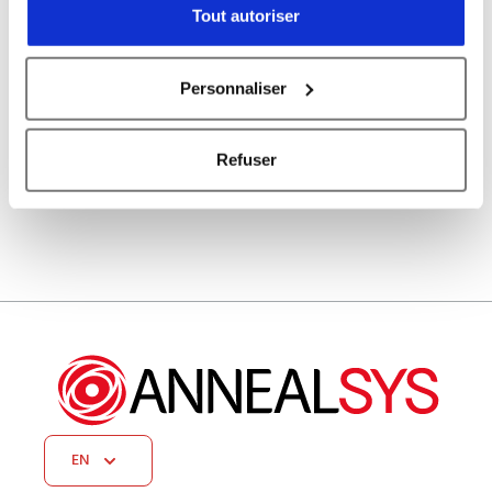
Tout autoriser
Attach a file (.jpg .pdf .png, 2mo max)
Please
Personnaliser
leave
this
Refuser
field
empty.
EN