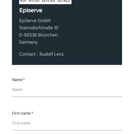
RTP
RTCVD
DLI-CVD
DLI-ALD
Episerve
EpiServe GmbH
Steinsdorfstraße 10
D-80538 München
Germany
Contact : Rudolf Lenz
Name *
First name *