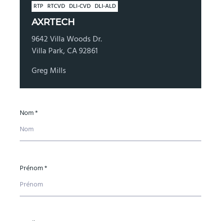
RTP
RTCVD
DLI-CVD
DLI-ALD
AXRTECH
9642 Villa Woods Dr.
Villa Park, CA 92861
Greg Mills
Nom *
Prénom *