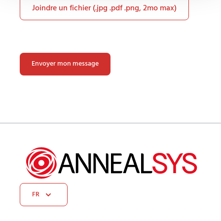
Joindre un fichier (.jpg .pdf .png, 2mo max)
Veuillez
laisser
ce
champ
vide.
FR