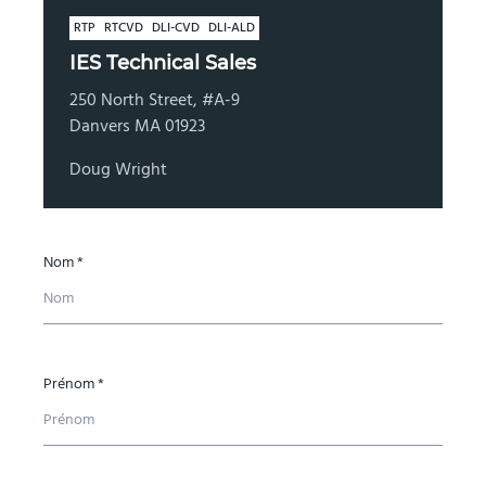
RTP
RTCVD
DLI-CVD
DLI-ALD
IES Technical Sales
250 North Street, #A-9
Danvers MA 01923
Doug Wright
Nom *
Prénom *