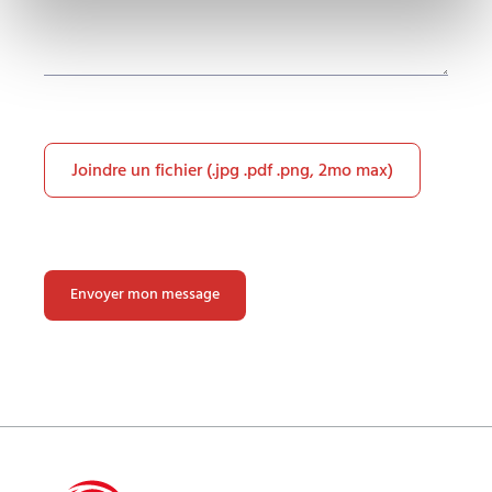
Joindre un fichier (.jpg .pdf .png, 2mo max)
Veuillez
laisser
ce
champ
vide.