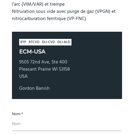
l’arc (VIM/VAR) et trempe
Nitruration sous vide avec purge de gaz (VPGN) et
nitrocarburation ferritique (VP-FNC)
RTP
RTCVD
DLI-CVD
DLI-ALD
ECM-USA
9505 72nd Ave, Ste 400
Pleasant Prairie WI 53158
USA
Gordon Banish
Nom *