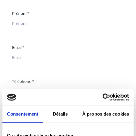
Prénom *
Email *
Téléphone *
Consentement
Détails
À propos des cookies
Pays *
Ce site web utilise des cookies.