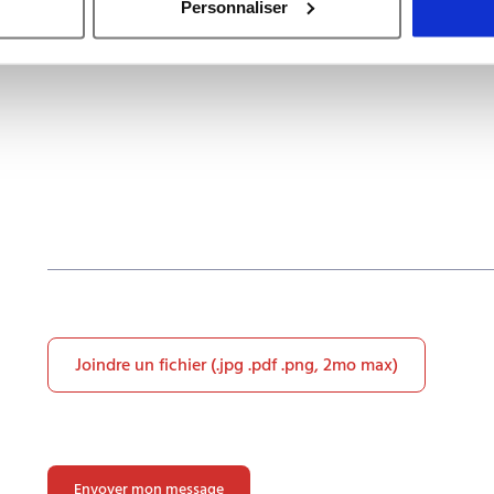
Personnaliser
Joindre un fichier (.jpg .pdf .png, 2mo max)
Veuillez
laisser
ce
champ