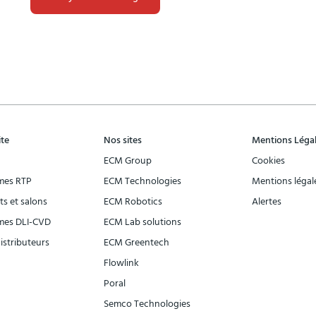
vide.
ite
Nos sites
Mentions Léga
ECM Group
Cookies
mes RTP
ECM Technologies
Mentions légal
s et salons
ECM Robotics
Alertes
mes DLI-CVD
ECM Lab solutions
distributeurs
ECM Greentech
Flowlink
Poral
Semco Technologies